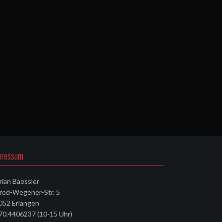
pressum
rian Baessler
fred-Wegener-Str. 5
052 Erlangen
70.4406237 (10-15 Uhr)