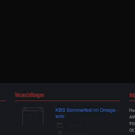
Veranstaltungen
Im
KBS Sommerfest im Omega -
Flo
15
solo
Al
Aug.
91
15 Aug. 26
01
Erlangen