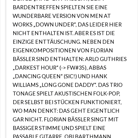
BARDENTREFFEN SPIELTEN SIE EINE
WUNDERBARE VERSION VON MEN AT
WORKS „DOWN UNDER“, DAS LEIDER HIER
NICHT ENTHALTEN IST. ABER ES IST DIE
EINZIGE ENTTÄUSCHUNG. NEBEN DEN
EIGENKOMPOSITIONEN VON FLORIAN
BÄSSLER SIND ENTHALTEN: ARLO GUTHRIES
„DARKEST HOUR“ (-> FW#35), ABBAS
„DANCING QUEEN“ (SIC!) UND HANK
WILLIAMS „LONG GONE DADDY“. DAS TRIO
TONAGE SPIELT AKUSTISCHEN FOLK-POP,
DER SELBST BEI STÜCKEN FUNKTIONIERT,
WO MAN DENKT: DAS GEHT EIGENTLICH
GAR NICHT. FLORIAN BÄSSLER SINGT MIT
BASSIGER STIMME UND SPIELT EINE
PASSABLE GITARRE, OBI BARTHMANN