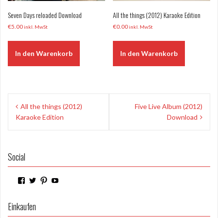
Seven Days reloaded Download
All the things (2012) Karaoke Edition
€
5.00
€
0.00
inkl. MwSt
inkl. MwSt
In den Warenkorb
In den Warenkorb
Beitragsnavigation
All the things (2012)
Five Live Album (2012)
Karaoke Edition
Download
Social
Profil
Profil
Profil
Profil
von
von
von
von
WilderPilger
WilderPilger
WilderPilger
WilderPilger
auf
auf
auf
auf
Einkaufen
Facebook
Twitter
Pinterest
YouTube