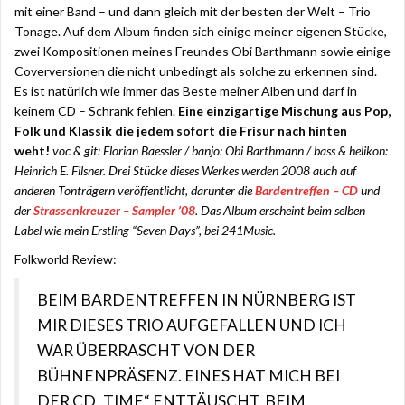
mit einer Band – und dann gleich mit der besten der Welt – Trio
Tonage. Auf dem Album finden sich einige meiner eigenen Stücke,
zwei Kompositionen meines Freundes Obi Barthmann sowie einige
Coverversionen die nicht unbedingt als solche zu erkennen sind.
Es ist natürlich wie immer das Beste meiner Alben und darf in
keinem CD – Schrank fehlen.
Eine einzigartige Mischung aus Pop,
Folk und Klassik die jedem sofort die Frisur nach hinten
weht!
voc & git: Florian Baessler / banjo: Obi Barthmann / bass & helikon:
Heinrich E. Filsner. Drei Stücke dieses Werkes werden 2008 auch auf
anderen Tonträgern veröffentlicht, darunter die
Bardentreffen – CD
und
der
Strassenkreuzer – Sampler ’08
. Das Album erscheint beim selben
Label wie mein Erstling “Seven Days”, bei 241Music.
Folkworld Review:
BEIM BARDENTREFFEN IN NÜRNBERG IST
MIR DIESES TRIO AUFGEFALLEN UND ICH
WAR ÜBERRASCHT VON DER
BÜHNENPRÄSENZ. EINES HAT MICH BEI
DER CD „TIME“ ENTTÄUSCHT, BEIM