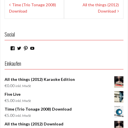
Beitragsnavigation
Time (Trio Tonage 2008)
All the things (2012)
Download
Download
Social
Profil
Profil
Profil
Profil
von
von
von
von
WilderPilger
WilderPilger
WilderPilger
WilderPilger
auf
auf
auf
auf
Einkaufen
Facebook
Twitter
Pinterest
YouTube
anzeigen
anzeigen
anzeigen
anzeigen
All the things (2012) Karaoke Edition
€
0.00
inkl. MwSt
Five Live
€
5.00
inkl. MwSt
Time (Trio Tonage 2008) Download
€
5.00
inkl. MwSt
All the things (2012) Download