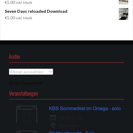
€
5.00
inkl. MwSt
Seven Days reloaded Download
€
5.00
inkl. MwSt
Archiv
Archiv
Ab ins Zauberland
Veranstaltungen
KBS Sommerfest im Omega - solo
15
15 Aug. 26
Aug.
Erlangen