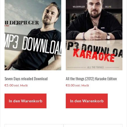
Seven Days reloaded Download
All the things (2012) Karaoke Edition
€
5.00
€
0.00
inkl. MwSt
inkl. MwSt
In den Warenkorb
In den Warenkorb