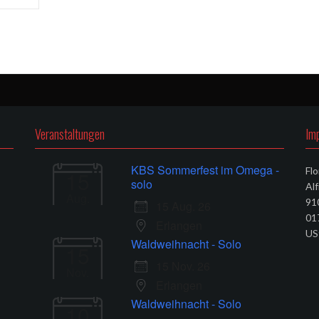
Veranstaltungen
Im
KBS Sommerfest im Omega -
Flo
15
solo
Al
Aug.
91
15 Aug. 26
01
Erlangen
US
Waldweihnacht - Solo
15
15 Nov. 26
Nov.
Erlangen
Waldweihnacht - Solo
10