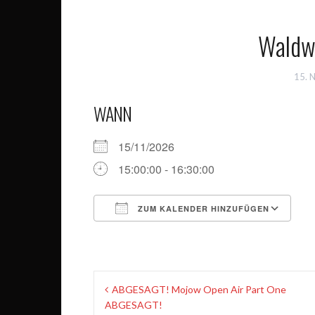
Waldw
15. 
WANN
15/11/2026
15:00:00 - 16:30:00
ZUM KALENDER HINZUFÜGEN
ICS herunterladen
G
Beitragsnavigation
ABGESAGT! Mojow Open Air Part One
ABGESAGT!