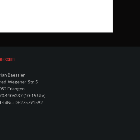
pressum
rian Baessler
fred-Wegener-Str. 5
052 Erlangen
70.4406237 (10-15 Uhr)
t-IdNr.: DE275791592