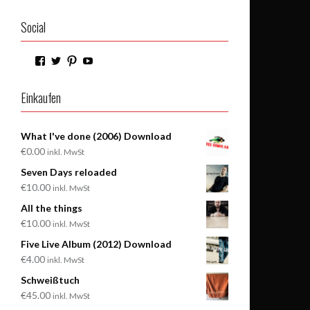
Social
Profil
Profil
Profil
Profil
von
von
von
von
WilderPilger
WilderPilger
WilderPilger
WilderPilger
auf
auf
auf
auf
Einkaufen
Facebook
Twitter
Pinterest
YouTube
anzeigen
anzeigen
anzeigen
anzeigen
What I've done (2006) Download
€
0.00
inkl. MwSt
Seven Days reloaded
€
10.00
inkl. MwSt
All the things
€
10.00
inkl. MwSt
Office 365
Outlook Live
Five Live Album (2012) Download
€
4.00
inkl. MwSt
Schweißtuch
€
45.00
inkl. MwSt