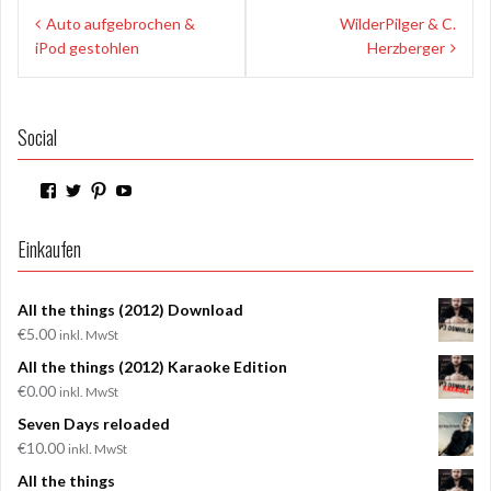
Beitragsnavigation
Thomas' YouTube - Kanal.
Auto aufgebrochen &
WilderPilger & C.
Hier und Hier.
iPod gestohlen
Herzberger
Social
Profil
Profil
Profil
Profil
von
von
von
von
WilderPilger
WilderPilger
WilderPilger
WilderPilger
auf
auf
auf
auf
Einkaufen
Facebook
Twitter
Pinterest
YouTube
anzeigen
anzeigen
anzeigen
anzeigen
All the things (2012) Download
€
5.00
inkl. MwSt
All the things (2012) Karaoke Edition
€
0.00
inkl. MwSt
Seven Days reloaded
€
10.00
inkl. MwSt
All the things