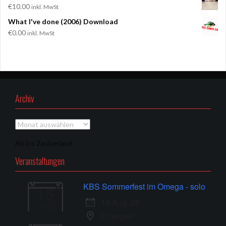
€
10.00
inkl. MwSt
What I've done (2006) Download
€
0.00
inkl. MwSt
Archiv
Archiv
Ab ins Zauberland
Veranstaltungen
KBS Sommerfest im Omega - solo
15
15 Aug. 26
Aug.
Erlangen