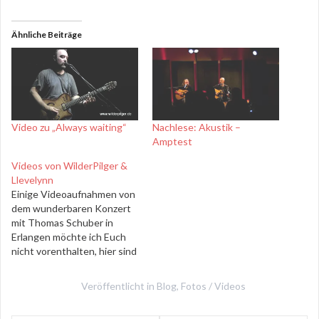
Ähnliche Beiträge
Video zu „Always waiting“
Nachlese: Akustik –
Amptest
Videos von WilderPilger &
Llevelynn
Einige Videoaufnahmen von
dem wunderbaren Konzert
mit Thomas Schuber in
Erlangen möchte ich Euch
nicht vorenthalten, hier sind
zwei Stücke, die wir
zusammen interpretiert
Veröffentlicht in
Blog
,
Fotos / Videos
haben. Weitere Videos von
diesem Abend findet Ihr auf