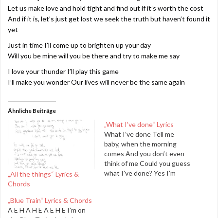
Let us make love and hold tight and find out if it’s worth the cost
And if it is, let’s just get lost we seek the truth but haven’t found it
yet
Just in time I’ll come up to brighten up your day
Will you be mine will you be there and try to make me say
I love your thunder I’ll play this game
I’ll make you wonder Our lives will never be the same again
Ähnliche Beiträge
„What I’ve done“ Lyrics
What I’ve done Tell me
baby, when the morning
comes And you don’t even
think of me Could you guess
what I’ve done? Yes I’m
„All the things“ Lyrics &
gone, Lord knows I am gone.
Chords
Tell me baby, when the
„Blue Train“ Lyrics & Chords
night is done And you won’t
A E H A H E A E H E I’m on
hand your heart to me Could