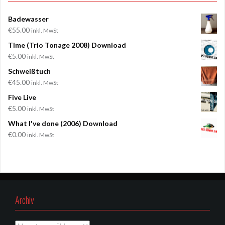
anzeigen
anzeigen
anzeigen
anzeigen
Badewasser
€
55.00
inkl. MwSt
Time (Trio Tonage 2008) Download
€
5.00
inkl. MwSt
Schweißtuch
€
45.00
inkl. MwSt
Five Live
€
5.00
inkl. MwSt
What I've done (2006) Download
€
0.00
inkl. MwSt
Archiv