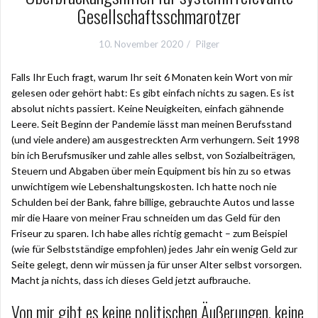
Gesellschaftsschmarotzer
10. November 2020
Pilger
Falls Ihr Euch fragt, warum Ihr seit 6 Monaten kein Wort von mir
gelesen oder gehört habt: Es gibt einfach nichts zu sagen. Es ist
absolut nichts passiert. Keine Neuigkeiten, einfach gähnende
Leere. Seit Beginn der Pandemie lässt man meinen Berufsstand
(und viele andere) am ausgestreckten Arm verhungern. Seit 1998
bin ich Berufsmusiker und zahle alles selbst, von Sozialbeiträgen,
Steuern und Abgaben über mein Equipment bis hin zu so etwas
unwichtigem wie Lebenshaltungskosten. Ich hatte noch nie
Schulden bei der Bank, fahre billige, gebrauchte Autos und lasse
mir die Haare von meiner Frau schneiden um das Geld für den
Friseur zu sparen. Ich habe alles richtig gemacht – zum Beispiel
(wie für Selbstständige empfohlen) jedes Jahr ein wenig Geld zur
Seite gelegt, denn wir müssen ja für unser Alter selbst vorsorgen.
Macht ja nichts, dass ich dieses Geld jetzt aufbrauche.
Von mir gibt es keine politischen Äußerungen, keine