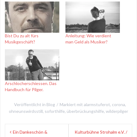
Bist Du zu alt fürs
Anleitung: Wie verdient
Musikgeschäft?
man Geld als Musiker?
Arschlocherschiessen. Das
Handbuch für Pilger.
Veröffentlicht in
Blog
Markiert mit
alarmstuferot
,
corona
,
ohneunswirdsstill
,
soforthilfe
,
überbrückungshilfe
,
wilderpilger
Beitragsnavigation
Ein Dankeschön &
Kulturbühne Strohalm e.V. /