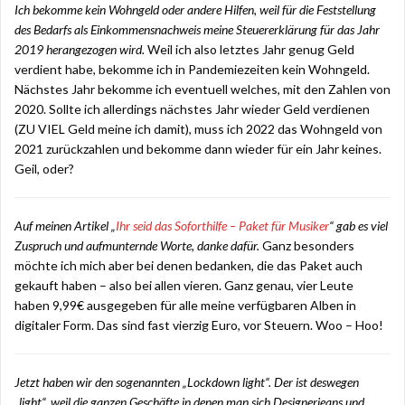
Ich bekomme kein Wohngeld oder andere Hilfen, weil für die Feststellung
des Bedarfs als Einkommensnachweis meine Steuererklärung für das Jahr
2019 herangezogen wird.
Weil ich also letztes Jahr genug Geld
verdient habe, bekomme ich in Pandemiezeiten kein Wohngeld.
Nächstes Jahr bekomme ich eventuell welches, mit den Zahlen von
2020. Sollte ich allerdings nächstes Jahr wieder Geld verdienen
(ZU VIEL Geld meine ich damit), muss ich 2022 das Wohngeld von
2021 zurückzahlen und bekomme dann wieder für ein Jahr keines.
Geil, oder?
Auf meinen Artikel „
Ihr seid das Soforthilfe – Paket für Musiker
“ gab es viel
Zuspruch und aufmunternde Worte, danke dafür.
Ganz besonders
möchte ich mich aber bei denen bedanken, die das Paket auch
gekauft haben – also bei allen vieren. Ganz genau, vier Leute
haben 9,99€ ausgegeben für alle meine verfügbaren Alben in
digitaler Form. Das sind fast vierzig Euro, vor Steuern. Woo – Hoo!
Jetzt haben wir den sogenannten „Lockdown light“. Der ist deswegen
„light“, weil die ganzen Geschäfte in denen man sich Designerjeans und