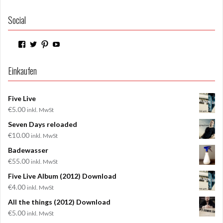
Social
Profil
Profil
Profil
Profil
von
von
von
von
WilderPilger
WilderPilger
WilderPilger
WilderPilger
auf
auf
auf
auf
Einkaufen
Facebook
Twitter
Pinterest
YouTube
anzeigen
anzeigen
anzeigen
anzeigen
Five Live
€
5.00
inkl. MwSt
Seven Days reloaded
€
10.00
inkl. MwSt
Badewasser
€
55.00
inkl. MwSt
Five Live Album (2012) Download
€
4.00
inkl. MwSt
All the things (2012) Download
€
5.00
inkl. MwSt