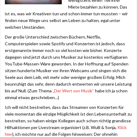
wenigstens einen Teil ihrer
Miete bezahlen zu können. Das
ist es, was wir Kreativen tun und schon immer tun mussten – wir
finden neue Wege uns selbst am Leben zu halten, egal unter
welchen Umständen.
Der große Unterschied zwischen Büchern, Netflix,
Computerspielen sowie Spotify und Konzerten ist jedoch, dass
erstgenannte immer noch so viel kosten wie bisher. Konzerte
dagegen sind jetzt durch uns Musiker zur kostenlos verfügbaren
YouTube-Massen-Ware geworden. In der Hoffnung auf Spenden
sitzen hunderte Musiker vor ihren Webcams und singen sich die
Seele aus dem Leib, mit mehr oder weniger großem Erfolg. Mich
beunruhigt das sehr, denn dadurch entwerten wir unsere Leistung
bis auf Null. (Zum Thema
„Der Wert von Musik“
habe ich ja schon
einmal etwas geschrieben…)
Ich will nicht bestreiten, dass das Streamen von Konzerten für
viele momentan die einzige Möglichkeit ist den Lebensunterhalt zu
bestreiten, so haben einige Kollegen auch schon richtig grandiose
Hilfsaktionen per Livestream organisiert (z.B. Wulli & Sonja,
Klick
hier
), ich möchte nur auf die Folgen hinweisen: Der ohnehin