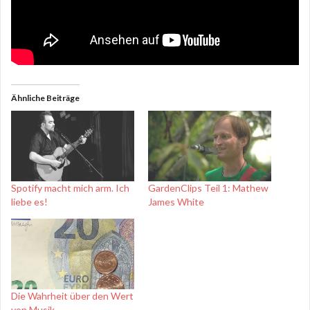
Ähnliche Beiträge
Spotify macht mich arm. Ich
GardenClips Teil 1: Mathew
liebe es!
James White
Die Wahrheit über den Wert
von Musik